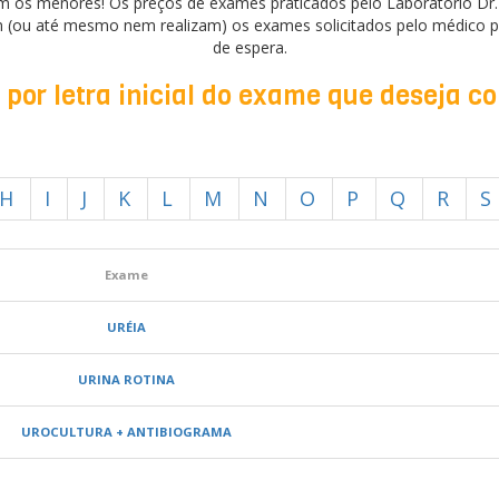
m os menores! Os preços de exames praticados pelo Laboratório Dr
 (ou até mesmo nem realizam) os exames solicitados pelo médico p
de espera.
por letra inicial do exame que deseja c
H
I
J
K
L
M
N
O
P
Q
R
S
Exame
URÉIA
URINA ROTINA
UROCULTURA + ANTIBIOGRAMA