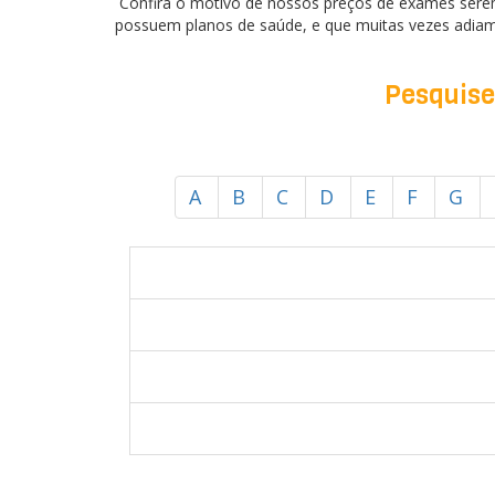
Confira o motivo de nossos preços de exames sere
possuem planos de saúde, e que muitas vezes adiam
Pesquise 
A
B
C
D
E
F
G