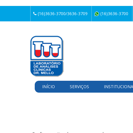
(16)3636-3700/3636-3709
(16)3636-3700
INÍCIO
SERVIÇOS
INSTITUCION