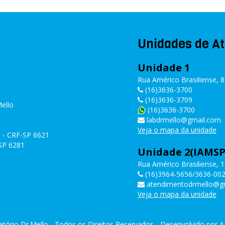
Unidades de A
Unidade 1
Rua Américo Brasiliense, 8
(16)3636-3700
(16)3636-3709
Mello
(16)3636-3700
labdrmello@gmail.com
Veja o mapa da unidade
co - CRF-SP 6621
-SP 6281
Unidade 2(IAMSP
Rua Américo Brasiliense, 1
(16)3964-5656/3636-00
atendimentodrmello@g
Veja o mapa da unidade
tório Dr.Mello - Todos os Direitos Reservados - Desenvolvido por
A