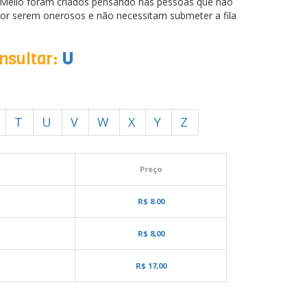
.Mello foram criados pensando nas pessoas que não
or serem onerosos e não necessitam submeter a fila
onsultar:
U
T
U
V
W
X
Y
Z
Preço
R$ 8.00
R$ 8,00
R$ 17,00