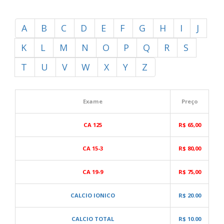
A
B
C
D
E
F
G
H
I
J
K
L
M
N
O
P
Q
R
S
T
U
V
W
X
Y
Z
Exame
Preço
CA 125
R$ 65,00
CA 15-3
R$ 80,00
CA 19-9
R$ 75,00
CALCIO IONICO
R$ 20.00
CALCIO TOTAL
R$ 10.00