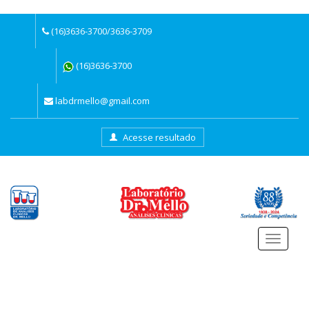
(16)3636-3700/3636-3709
(16)3636-3700
labdrmello@gmail.com
Acesse resultado
Menu