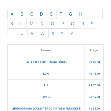
A
B
C
D
E
F
G
H
I
J
K
L
M
N
O
P
Q
R
S
T
U
V
W
X
Y
Z
Exame
Preço
LATEX (FATOR REUMATÓIDE)
R$ 20.00
LDH
R$ 15,00
LH
R$ 20.00
LIPASE
R$ 15,00
LIPIDOGRAMA (COLESTEROL TOTAL E FRAÇÕES E
R$ 32.00