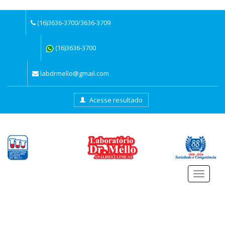
(16)3636-3700/3636-3709
(16)3636-3700
labdrmello@gmail.com
Acesse resultado
Menu