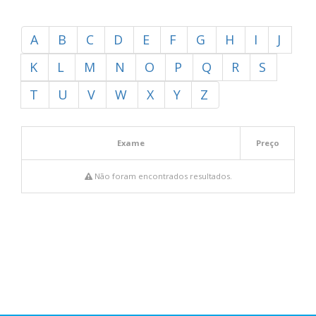
A
B
C
D
E
F
G
H
I
J
K
L
M
N
O
P
Q
R
S
T
U
V
W
X
Y
Z
Exame
Preço
Não foram encontrados resultados.