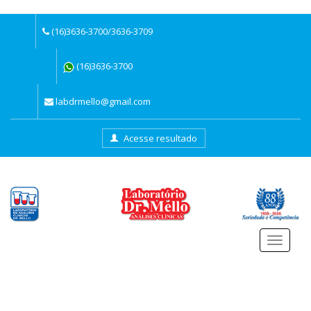
(16)3636-3700/3636-3709
(16)3636-3700
labdrmello@gmail.com
Acesse resultado
Menu