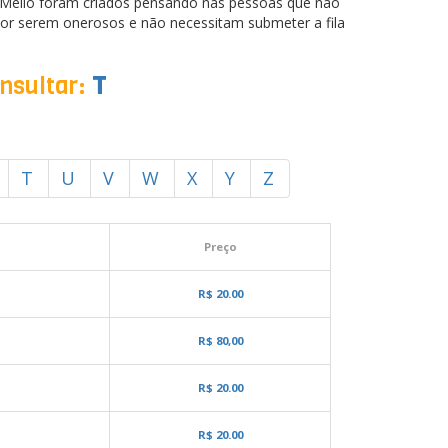
.Mello foram criados pensando nas pessoas que não
or serem onerosos e não necessitam submeter a fila
onsultar:
T
T
U
V
W
X
Y
Z
Preço
R$ 20.00
R$ 80,00
R$ 20.00
R$ 20.00