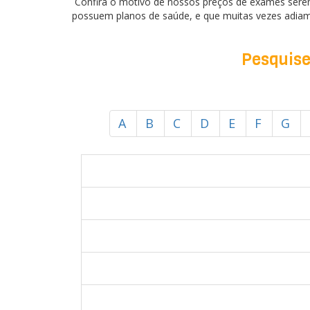
Confira o motivo de nossos preços de exames sere
possuem planos de saúde, e que muitas vezes adiam
Pesquise 
A
B
C
D
E
F
G