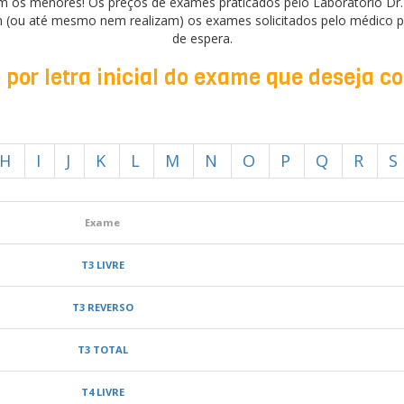
m os menores! Os preços de exames praticados pelo Laboratório Dr
 (ou até mesmo nem realizam) os exames solicitados pelo médico p
de espera.
por letra inicial do exame que deseja c
H
I
J
K
L
M
N
O
P
Q
R
S
Exame
T3 LIVRE
T3 REVERSO
T3 TOTAL
T4 LIVRE