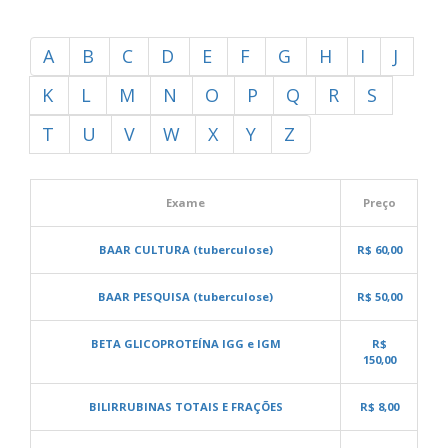
A
B
C
D
E
F
G
H
I
J
K
L
M
N
O
P
Q
R
S
T
U
V
W
X
Y
Z
Exame
Preço
BAAR CULTURA (tuberculose)
R$ 60,00
BAAR PESQUISA (tuberculose)
R$ 50,00
BETA GLICOPROTEÍNA IGG e IGM
R$
150,00
BILIRRUBINAS TOTAIS E FRAÇÕES
R$ 8,00