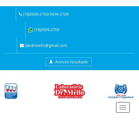
(16)3636-3700/3636-3709
(16)3636-3700
labdrmello@gmail.com
Acesse resultado
Menu